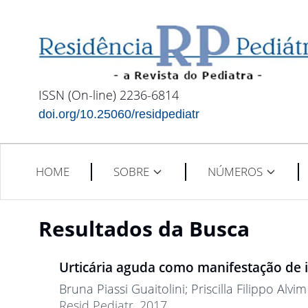
ISSN (On-line) 2236-6814
doi.org/10.25060/residpediatr
HOME
SOBRE
NÚMEROS
Resultados da Busca
Urticária aguda como manifestação de in
Bruna Piassi Guaitolini
; Priscilla Filippo Alv
Resid Pediatr. 2017