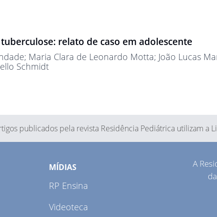
 tuberculose: relato de caso em adolescente
rindade
; Maria Clara de Leonardo Motta
; João Lucas Mar
Mello Schmidt
tigos publicados pela revista Residência Pediátrica utilizam a 
A Resi
MÍDIAS
da
RP Ensina
Videoteca