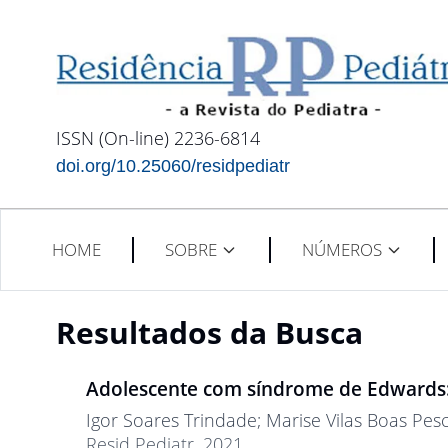
ISSN (On-line) 2236-6814
doi.org/10.25060/residpediatr
HOME
SOBRE
NÚMEROS
Resultados da Busca
Adolescente com síndrome de Edwards: 
Igor Soares Trindade
; Marise Vilas Boas Pes
Resid Pediatr. 2021