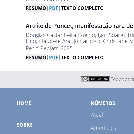
RESUMO
|
PDF
|
TEXTO COMPLETO
Artrite de Poncet, manifestação rara de
Douglas Castanheira Coelho
; Igor Soares T
Lino
; Claudete Araújo Cardoso
; Christiane 
Resid Pediatr. 2025
RESUMO
|
PDF
|
TEXTO COMPLETO
Todos os ar
HOME
NÚMEROS
Atual
SOBRE
Anteriores