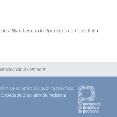
tins Pillar
; Leonardo Rodrigues Campos
; Katia
Licença
Creative Commons
dência Pediátrica é a publicação oficial
 Sociedade Brasileira de Pediatria