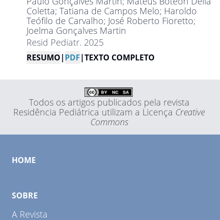
Paulo Gonçalves Martin
; Mateus Boteon Della
Coletta
; Tatiana de Campos Melo
; Haroldo
Teófilo de Carvalho
; José Roberto Fioretto
;
Joelma Gonçalves Martin
Resid Pediatr. 2025
RESUMO
|
PDF
|
TEXTO COMPLETO
Todos os artigos publicados pela revista
Residência Pediátrica utilizam a Licença
Creative
Commons
HOME
SOBRE
A Revista