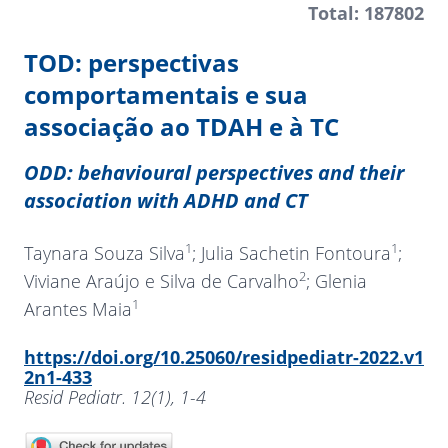
Total: 187802
TOD: perspectivas
comportamentais e sua
associação ao TDAH e à TC
ODD: behavioural perspectives and their
association with ADHD and CT
1
1
Taynara Souza Silva
; Julia Sachetin Fontoura
;
2
Viviane Araújo e Silva de Carvalho
; Glenia
1
Arantes Maia
https://doi.org/10.25060/residpediatr-2022.v1
2n1-433
Resid Pediatr. 12(1), 1-4