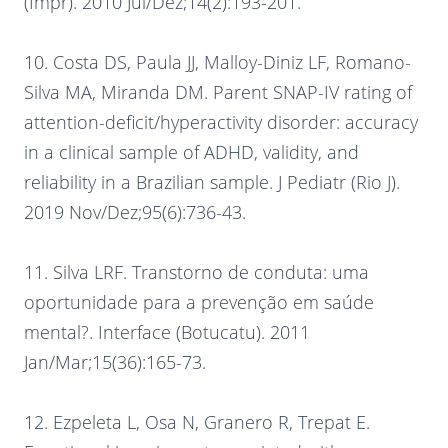
(Impr). 2010 Jul/Dez;14(2):193-201.
10. Costa DS, Paula JJ, Malloy-Diniz LF, Romano-
Silva MA, Miranda DM. Parent SNAP-IV rating of
attention-deficit/hyperactivity disorder: accuracy
in a clinical sample of ADHD, validity, and
reliability in a Brazilian sample. J Pediatr (Rio J).
2019 Nov/Dez;95(6):736-43.
11. Silva LRF. Transtorno de conduta: uma
oportunidade para a prevenção em saúde
mental?. Interface (Botucatu). 2011
Jan/Mar;15(36):165-73.
12. Ezpeleta L, Osa N, Granero R, Trepat E.