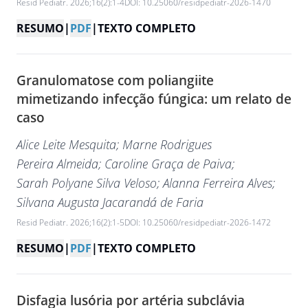
Resid Pediatr. 2026;16(2):1-4
DOI: 10.25060/residpediatr-2026-1470
RESUMO
|
PDF
|
TEXTO COMPLETO
Granulomatose com poliangiite
mimetizando infecção fúngica: um relato de
caso
Alice Leite Mesquita
; Marne Rodrigues
Pereira Almeida
; Caroline Graça de Paiva
;
Sarah Polyane Silva Veloso
; Alanna Ferreira Alves
;
Silvana Augusta Jacarandá de Faria
Resid Pediatr. 2026;16(2):1-5
DOI: 10.25060/residpediatr-2026-1472
RESUMO
|
PDF
|
TEXTO COMPLETO
Disfagia lusória por artéria subclávia