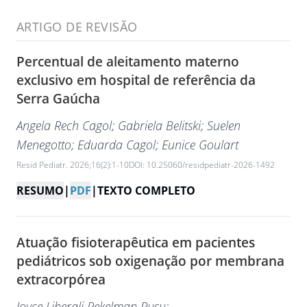
ARTIGO DE REVISÃO
Percentual de aleitamento materno
exclusivo em hospital de referência da
Serra Gaúcha
Angela Rech Cagol
; Gabriela Belitski
; Suelen
Menegotto
; Eduarda Cagol
; Eunice Goulart
Resid Pediatr. 2026;16(2):1-10
DOI: 10.25060/residpediatr-2026-1492
RESUMO
|
PDF
|
TEXTO COMPLETO
Atuação fisioterapêutica em pacientes
pediátricos sob oxigenação por membrana
extracorpórea
Joyce Liberali Pekelman Rusu
;