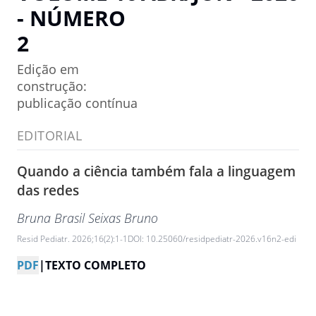
- NÚMERO
2
Edição em
construção:
publicação contínua
EDITORIAL
Quando a ciência também fala a linguagem
das redes
Bruna Brasil Seixas Bruno
Resid Pediatr. 2026;16(2):1-1
DOI: 10.25060/residpediatr-2026.v16n2-edi
PDF
|
TEXTO COMPLETO