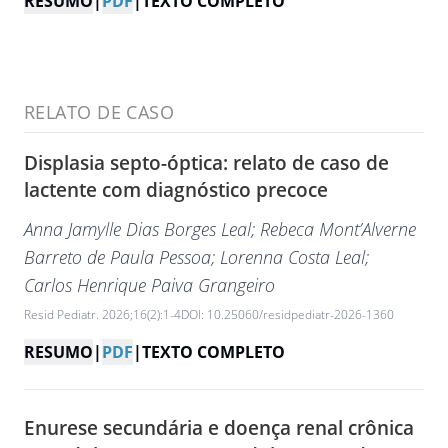
RESUMO
|
PDF
|
TEXTO COMPLETO
RELATO DE CASO
Displasia septo-óptica: relato de caso de
lactente com diagnóstico precoce
Anna Jamylle Dias Borges Leal
; Rebeca Mont’Alverne
Barreto de Paula Pessoa
; Lorenna Costa Leal
;
Carlos Henrique Paiva Grangeiro
Resid Pediatr. 2026;16(2):1-4
DOI: 10.25060/residpediatr-2026-1360
RESUMO
|
PDF
|
TEXTO COMPLETO
Enurese secundária e doença renal crônica