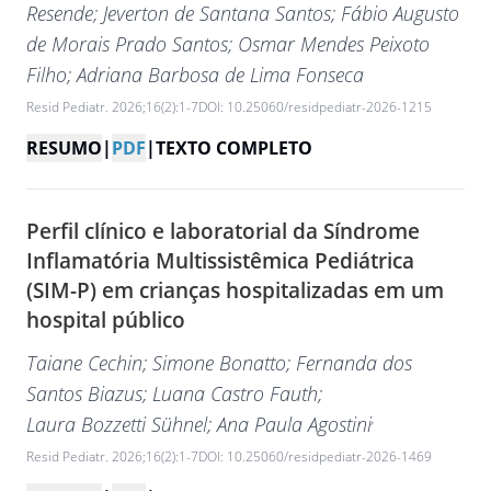
Resende
; Jeverton de Santana Santos
; Fábio Augusto
de Morais Prado Santos
; Osmar Mendes Peixoto
Filho
; Adriana Barbosa de Lima Fonseca
Resid Pediatr. 2026;16(2):1-7
DOI: 10.25060/residpediatr-2026-1215
RESUMO
|
PDF
|
TEXTO COMPLETO
Perfil clínico e laboratorial da Síndrome
Inflamatória Multissistêmica Pediátrica
(SIM-P) em crianças hospitalizadas em um
hospital público
Taiane Cechin
; Simone Bonatto
; Fernanda dos
Santos Biazus
; Luana Castro Fauth
;
,
Laura Bozzetti Sühnel
; Ana Paula Agostini
Resid Pediatr. 2026;16(2):1-7
DOI: 10.25060/residpediatr-2026-1469