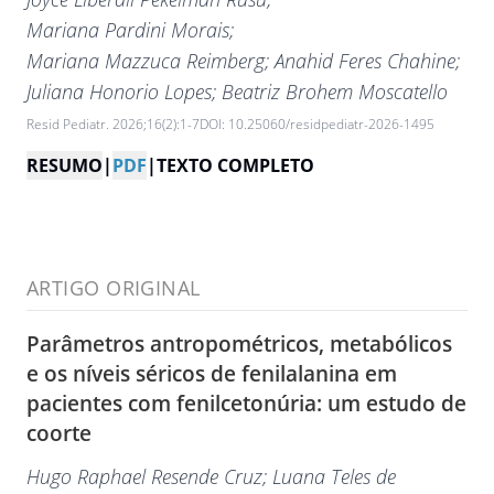
Mariana Pardini Morais
;
Mariana Mazzuca Reimberg
; Anahid Feres Chahine
;
Juliana Honorio Lopes
; Beatriz Brohem Moscatello
Resid Pediatr. 2026;16(2):1-7
DOI: 10.25060/residpediatr-2026-1495
RESUMO
|
PDF
|
TEXTO COMPLETO
ARTIGO ORIGINAL
Parâmetros antropométricos, metabólicos
e os níveis séricos de fenilalanina em
pacientes com fenilcetonúria: um estudo de
coorte
Hugo Raphael Resende Cruz
; Luana Teles de