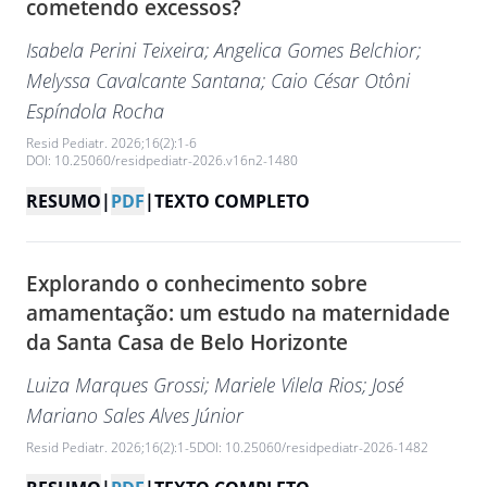
cometendo excessos?
Isabela Perini Teixeira
; Angelica Gomes Belchior
;
Melyssa Cavalcante Santana
; Caio César Otôni
Espíndola Rocha
Resid Pediatr. 2026;16(2):1-6
DOI: 10.25060/residpediatr-2026.v16n2-1480
RESUMO
|
PDF
|
TEXTO COMPLETO
Explorando o conhecimento sobre
amamentação: um estudo na maternidade
da Santa Casa de Belo Horizonte
Luiza Marques Grossi
; Mariele Vilela Rios
; José
Mariano Sales Alves Júnior
Resid Pediatr. 2026;16(2):1-5
DOI: 10.25060/residpediatr-2026-1482