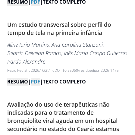
RESUMO
|
PDF
|
TEXTO COMPLETO
Um estudo transversal sobre perfil do
tempo de tela na primeira infância
Aline Iorio Martins
; Ana Carolina Stanzani
;
Beatriz Delvelan Ramos
; Inês Maria Crespo Gutierres
Pardo Alexandre
Resid Pediatr. 2026;16(2):1-6
DOI: 10.25060/residpediatr-2026-1475
RESUMO
|
PDF
|
TEXTO COMPLETO
Avaliação do uso de terapêuticas não
indicadas para o tratamento de
bronquiolite viral aguda em um hospital
secundário no estado do Ceará: estamos