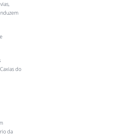
ias,
 induzem
te
s
 Caxias do
em
rio da