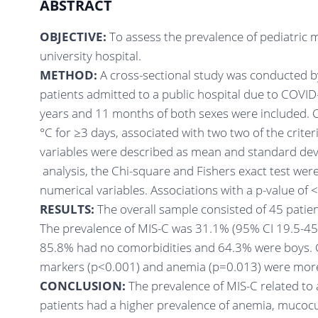
ABSTRACT
OBJECTIVE:
To assess the prevalence of pediatric 
university hospital.
METHOD:
A cross-sectional study was conducted b
patients admitted to a public hospital due to COVI
years and 11 months of both sexes were included. C
°C for ≥3 days, associated with two two of the criter
variables were described as mean and standard devia
analysis, the Chi-square and Fishers exact test wer
numerical variables. Associations with a p-value of <
RESULTS:
The overall sample consisted of 45 patien
The prevalence of MIS-C was 31.1% (95% CI 19.5-45.
85.8% had no comorbidities and 64.3% were boys. C
markers (p<0.001) and anemia (p=0.013) were more 
CONCLUSION:
The prevalence of MIS-C related to
patients had a higher prevalence of anemia, mucoc