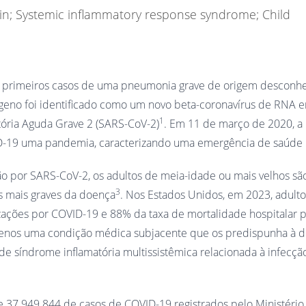
in; Systemic inflammatory response syndrome; Child
os primeiros casos de uma pneumonia grave de origem desconh
tógeno foi identificado como um novo beta-coronavírus de RNA 
1
ória Aguda Grave 2 (SARS-CoV-2)
. Em 11 de março de 2020, a
D-19 uma pandemia, caracterizando uma emergência de saúde 
ão por SARS-CoV-2, os adultos de meia-idade ou mais velhos sã
3
s mais graves da doença
. Nos Estados Unidos, em 2023, adult
zações por COVID-19 e 88% da taxa de mortalidade hospitalar p
menos uma condição médica subjacente que os predispunha à 
de síndrome inflamatória multissistêmica relacionada à infecçã
de 37.949.844 de casos de COVID-19 registrados pelo Ministéri