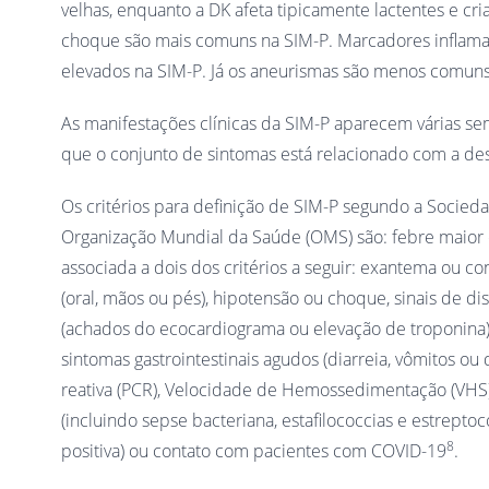
velhas, enquanto a DK afeta tipicamente lactentes e cri
choque são mais comuns na SIM-P. Marcadores inflamató
elevados na SIM-P. Já os aneurismas são menos comun
As manifestações clínicas da SIM-P aparecem várias s
que o conjunto de sintomas está relacionado com a de
Os critérios para definição de SIM-P segundo a Socieda
Organização Mundial da Saúde (OMS) são: febre maior ou
associada a dois dos critérios a seguir: exantema ou co
(oral, mãos ou pés), hipotensão ou choque, sinais de di
(achados do ecocardiograma ou elevação de troponina),
sintomas gastrointestinais agudos (diarreia, vômitos o
reativa (PCR), Velocidade de Hemossedimentação (VHS) 
(incluindo sepse bacteriana, estafilococcias e estrepto
8
positiva) ou contato com pacientes com COVID-19
.