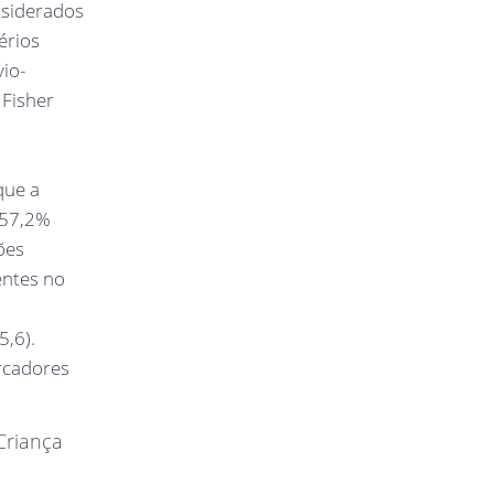
nsiderados
érios
vio-
 Fisher
que a
 57,2%
ões
entes no
5,6).
rcadores
Criança