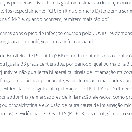
anças pequenas. Os sintomas gastrointestinais, a disfunção mioc
rios (especialmente PCR, ferritina e dímero D) tendem a ser 
6
s na SIM-P e, quando ocorrem, remitem mais rápido
.
emanas após o pico de infecção causada pela COVID-19, demon
1
sregulação imunológica após a infecção aguda
.
de Brasileira de Pediatria (SBP) e fundamentados nas orientaç
 igual a 38 graus centígrados, por período igual ou maior a 3 d
njuntivite não purulenta bilateral ou sinais de inflamação muco
sfunção miocárdica, pericardite, valvulite ou anormalidades cor
 evidência de coagulopatia (alteração de TP, TTPA ou D-dímeros
u dor abdominal) e marcadores de inflamação elevados, como pr
ou procalcitotina e exclusão de outra causa de inflamação mi
coccias) e evidência de COVID-19 (RT-PCR, teste antigênico ou so