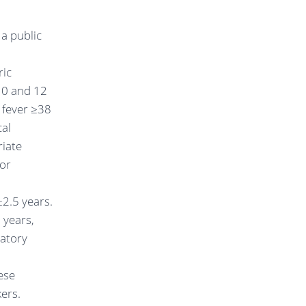
a public
ric
 0 and 12
 fever ≥38
cal
riate
for
±2.5 years.
 years,
matory
ese
ers.