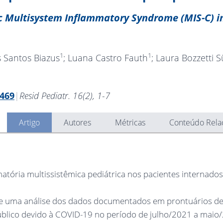
ric Multisystem Inflammatory Syndrome (MIS-C) i
1
1
 Santos Biazus
; Luana Castro Fauth
; Laura Bozzetti 
1469
|
Resid Pediatr. 16(2), 1-7
Artigo
Autores
Métricas
Conteúdo Rela
matória multissistêmica pediátrica nos pacientes internad
 de uma análise dos dados documentados em prontuários d
úblico devido à COVID-19 no período de julho/2021 a maio