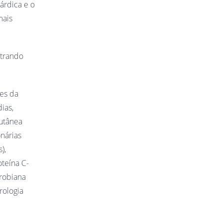
árdica e o
mais
strando
ões da
ias,
cutânea
onárias
),
oteína C-
crobiana
rologia