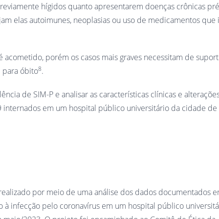
reviamente hígidos quanto apresentarem doenças crônicas prév
jam elas autoimunes, neoplasias ou uso de medicamentos que
o é acometido, porém os casos mais graves necessitam de supor
8
 para óbito
.
ência de SIM-P e analisar as características clínicas e alteraçõe
internados em um hospital público universitário da cidade de
oi realizado por meio de uma análise dos dados documentados 
o à infecção pelo coronavírus em um hospital público universitá