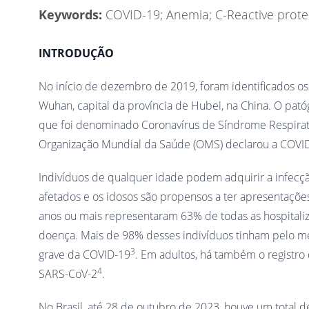
Keywords:
COVID-19; Anemia; C-Reactive prote
INTRODUÇÃO
No início de dezembro de 2019, foram identificados 
Wuhan, capital da província de Hubei, na China. O pa
que foi denominado Coronavírus de Síndrome Respirat
Organização Mundial da Saúde (OMS) declarou a COVI
Indivíduos de qualquer idade podem adquirir a infecç
afetados e os idosos são propensos a ter apresentaçõe
anos ou mais representaram 63% de todas as hospitali
doença. Mais de 98% desses indivíduos tinham pelo 
3
grave da COVID-19
. Em adultos, há também o registro 
4
SARS-CoV-2
.
No Brasil, até 28 de outubro de 2023, houve um total 