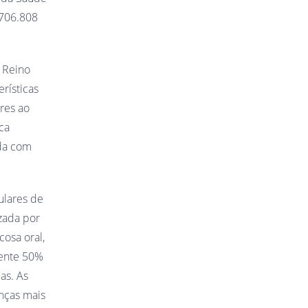
 706.808
o Reino
rísticas
res ao
ca
ada com
ulares de
zada por
cosa oral,
mente 50%
as. As
anças mais