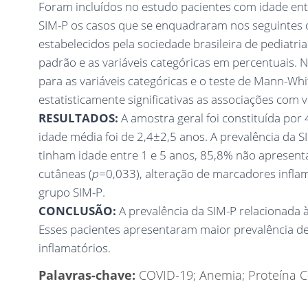
Foram incluídos no estudo pacientes com idade en
SIM-P os casos que se enquadraram nos seguintes cri
estabelecidos pela sociedade brasileira de pediatri
padrão e as variáveis categóricas em percentuais. Na
para as variáveis categóricas e o teste de Mann-Wh
estatisticamente significativas as associações com v
RESULTADOS:
A amostra geral foi constituída por
idade média foi de 2,4±2,5 anos. A prevalência da 
tinham idade entre 1 e 5 anos, 85,8% não aprese
cutâneas (
p
=0,033), alteração de marcadores inflam
grupo SIM-P.
CONCLUSÃO:
A prevalência da SIM-P relacionada 
Esses pacientes apresentaram maior prevalência d
inflamatórios.
Palavras-chave:
COVID-19; Anemia; Proteína C-