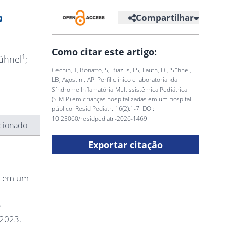
n
Compartilhar
Como citar este artigo:
1
Sühnel
;
Cechin, T, Bonatto, S, Biazus, FS, Fauth, LC, Sühnel,
LB, Agostini, AP. Perfil clínico e laboratorial da
Síndrome Inflamatória Multissistêmica Pediátrica
(SIM-P) em crianças hospitalizadas em um hospital
público. Resid Pediatr. 16(2):1-7. DOI:
10.25060/residpediatr-2026-1469
cionado
Exportar citação
os em um
e
/2023.