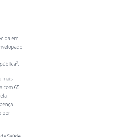
ecida em
envelopado
2
pública
.
o mais
os com 65
ela
doença
o por
o da Saúde