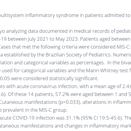
multisystem inflammatory syndrome in patients admitted to 
yo analyzing data documented in medical records of pediat
D-19 between July 2021 to May 2023. Patients aged between
ases that met the following criteria were considered MIS-C:
ia established by the Brazilian Society of Pediatrics. Numeri
tion and categorical variables as percentages. In the biva
e used for categorical variables and the Mann-Whitney test 
0.05 were considered statistically significant.
ts with acute coronavirus infection, with a mean age of 2.4
6). Of these 14 patients, 57.2% were aged between 1 and 5
utaneous manifestations (p=0.033), alterations in inflam
prevalent in the MIS-C group.
 acute COVID-19 infection was 31.1% (95% CI 19.5-45.6). Th
utaneous manifestations and changes in inflammatory mark