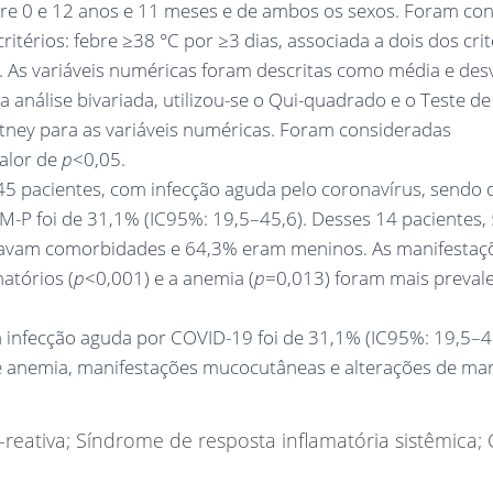
tre 0 e 12 anos e 11 meses e de ambos os sexos. Foram co
térios: febre ≥38 °C por ≥3 dias, associada a dois dos crit
a. As variáveis numéricas foram descritas como média e des
 análise bivariada, utilizou-se o Qui-quadrado e o Teste de
itney para as variáveis numéricas. Foram consideradas
alor de
p
<0,05.
 45 pacientes, com infecção aguda pelo coronavírus, sendo 
SIM-P foi de 31,1% (IC95%: 19,5–45,6). Desses 14 pacientes,
ntavam comorbidades e 64,3% eram meninos. As manifestaç
atórios (
p
<0,001) e a anemia (
p
=0,013) foram mais preval
à infecção aguda por COVID-19 foi de 31,1% (IC95%: 19,5–4
e anemia, manifestações mucocutâneas e alterações de ma
reativa; Síndrome de resposta inflamatória sistêmica; 