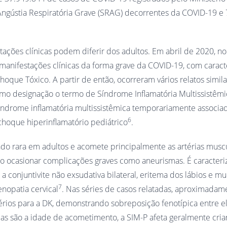
Angústia Respiratória Grave (SRAG) decorrentes da COVID-19 e
tações clínicas podem diferir dos adultos. Em abril de 2020, n
nifestações clínicas da forma grave da COVID-19, com caracte
oque Tóxico. A partir de então, ocorreram vários relatos simila
o designação o termo de Síndrome Inflamatória Multissistêmi
índrome inflamatória multissistêmica temporariamente associ
6
choque hiperinflamatório pediátrico
.
ndo rara em adultos e acomete principalmente as artérias musc
o ocasionar complicações graves como aneurismas. É caracteri
conjuntivite não exsudativa bilateral, eritema dos lábios e mu
7
nopatia cervical
. Nas séries de casos relatadas, aproximada
rios para a DK, demonstrando sobreposição fenotípica entre el
gias são a idade de acometimento, a SIM-P afeta geralmente cri