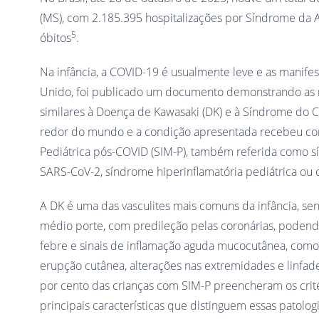
(MS), com 2.185.395 hospitalizações por Síndrome da 
5
óbitos
.
Na infância, a COVID-19 é usualmente leve e as manifes
Unido, foi publicado um documento demonstrando as ma
similares à Doença de Kawasaki (DK) e à Síndrome do Ch
redor do mundo e a condição apresentada recebeu com
Pediátrica pós-COVID (SIM-P), também referida como s
SARS-CoV-2, síndrome hiperinflamatória pediátrica ou 
A DK é uma das vasculites mais comuns da infância, se
médio porte, com predileção pelas coronárias, podend
febre e sinais de inflamação aguda mucocutânea, como a 
erupção cutânea, alterações nas extremidades e linfade
por cento das crianças com SIM-P preencheram os crité
principais características que distinguem essas patolo