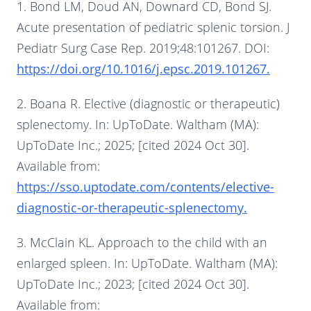
1. Bond LM, Doud AN, Downard CD, Bond SJ.
Acute presentation of pediatric splenic torsion. J
Pediatr Surg Case Rep. 2019;48:101267. DOI:
https://doi.org/10.1016/j.epsc.2019.101267.
2. Boana R. Elective (diagnostic or therapeutic)
splenectomy. In: UpToDate. Waltham (MA):
UpToDate Inc.; 2025; [cited 2024 Oct 30].
Available from:
https://sso.uptodate.com/contents/elective-
diagnostic-or-therapeutic-splenectomy.
3. McClain KL. Approach to the child with an
enlarged spleen. In: UpToDate. Waltham (MA):
UpToDate Inc.; 2023; [cited 2024 Oct 30].
Available from: