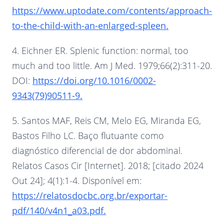
https://www.uptodate.com/contents/approach-
to-the-child-with-an-enlarged-spleen.
4. Eichner ER. Splenic function: normal, too
much and too little. Am J Med. 1979;66(2):311-20.
DOI:
https://doi.org/10.1016/0002-
9343(79)90511-9.
5. Santos MAF, Reis CM, Melo EG, Miranda EG,
Bastos Filho LC. Baço flutuante como
diagnóstico diferencial de dor abdominal.
Relatos Casos Cir [Internet]. 2018; [citado 2024
Out 24]; 4(1):1-4. Disponível em:
https://relatosdocbc.org.br/exportar-
pdf/140/v4n1_a03.pdf.