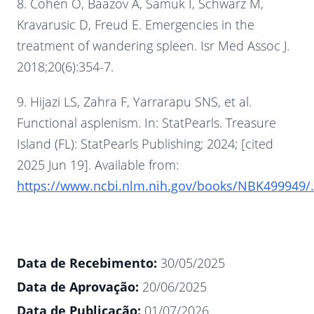
8. Cohen O, Baazov A, Samuk I, Schwarz M,
Kravarusic D, Freud E. Emergencies in the
treatment of wandering spleen. Isr Med Assoc J.
2018;20(6):354-7.
9. Hijazi LS, Zahra F, Yarrarapu SNS, et al.
Functional asplenism. In: StatPearls. Treasure
Island (FL): StatPearls Publishing; 2024; [cited
2025 Jun 19]. Available from:
https://www.ncbi.nlm.nih.gov/books/NBK499949/.
Data de Recebimento:
30/05/2025
Data de Aprovação:
20/06/2025
Data de Publicação:
01/07/2026