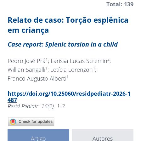
Total: 139
Relato de caso: Torção esplênica
em criança
Case report: Splenic torsion in a child
1
2
Pedro José Prá
; Larissa Lucas Scremin
;
1
1
Willian Sangalli
; Letícia Lorenzon
;
1
Franco Augusto Alberti
https://doi.org/10.25060/residpediatr-2026-1
487
Resid Pediatr. 16(2), 1-3
Artigo
Autores