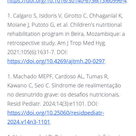
https://doi.org/10.1016/S0140-6736(13)60996-4
.
1. Calgaro S, Isidoris V, Girotto C, Chhaganlal K,
Moiane J, Putoto G, et al. Children’s nutritional
rehabilitation program in Beira, Mozambique: a
retrospective study. Am J Trop Med Hyg.
2021;105(6):1631-7. DOI:
https://doi.org/10.4269/ajtmh.20-0297
.
1. Machado MEPF, Cardoso AL, Tumas R,
Kawano C, Seo C. Síndrome de realimentação
no desnutrido grave: os desafios nutricionais.
Resid Pediatr. 2024;14(3):e1101. DOI:
https://doi.org/10.25060/residpediatr-
2024.v14n3-1101
.