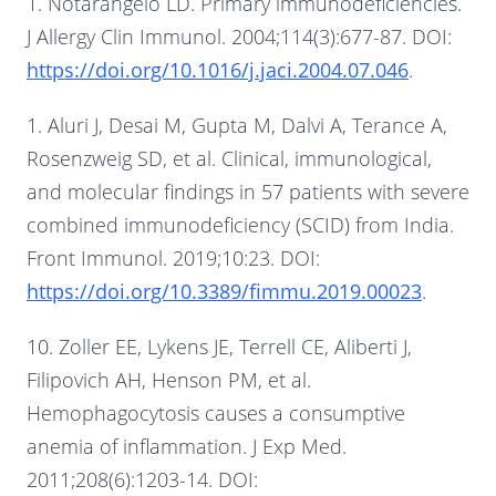
1. Notarangelo LD. Primary immunodeficiencies.
J Allergy Clin Immunol. 2004;114(3):677-87. DOI:
https://doi.org/10.1016/j.jaci.2004.07.046
.
1. Aluri J, Desai M, Gupta M, Dalvi A, Terance A,
Rosenzweig SD, et al. Clinical, immunological,
and molecular findings in 57 patients with severe
combined immunodeficiency (SCID) from India.
Front Immunol. 2019;10:23. DOI:
https://doi.org/10.3389/fimmu.2019.00023
.
10. Zoller EE, Lykens JE, Terrell CE, Aliberti J,
Filipovich AH, Henson PM, et al.
Hemophagocytosis causes a consumptive
anemia of inflammation. J Exp Med.
2011;208(6):1203-14. DOI: